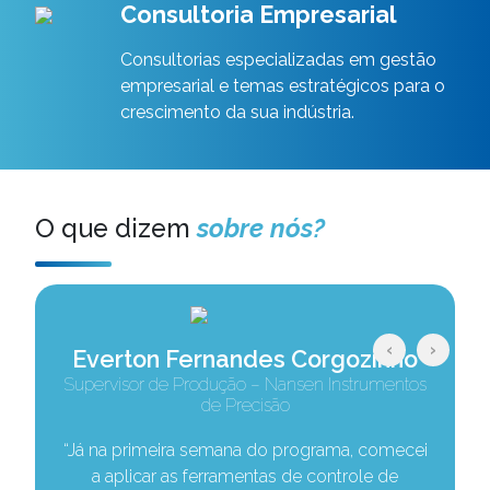
Consultoria Empresarial
Consultorias especializadas em gestão
empresarial e temas estratégicos para o
crescimento da sua indústria.
O que dizem
sobre nós?
‹
›
Everton Fernandes Corgozinho
Supervisor de Produção – Nansen Instrumentos
de Precisão
“Já na primeira semana do programa, comecei
a aplicar as ferramentas de controle de