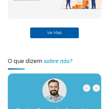
Ver Mais
O que dizem
sobre nós?
‹
›