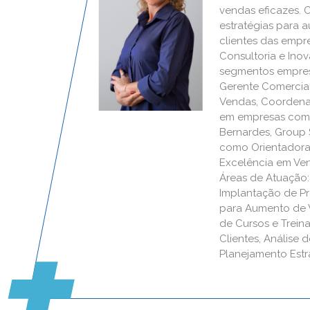
vendas eficazes. 
estratégias para 
clientes das empr
Consultoria e Ino
segmentos empres
Gerente Comercial
Vendas, Coordenad
em empresas como:
Bernardes, Group 
como Orientadora
Excelência em Ve
Áreas de Atuação:
Implantação de Pr
para Aumento de V
de Cursos e Trein
Clientes, Análise
Planejamento Estr