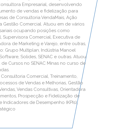
Consultora Empresarial, desenvolvendo
aumento de vendas e fidelização para
esas de Consultoria VendaMais, Ação
va Gestão Comercial. Atuou em de vários
ariais ocupando posições como
, Supervisora Comercial, Executiva de
ora de Marketing e Varejo, entre outras,
 Grupo Multiplan, Indústria Manoel
Software, Solides, SENAC e outras. Atuou
 de Cursos no SENAC Minas no curso de
ndas.
 Consultoria Comercial, Treinamento,
ocessos de Vendas e Melhorias, Gestão
endas, Vendas Consultivas, Orientadora
amentos, Prospecção e Fidelização de
 de Indicadores de Desempenho (KPIs),
atégico