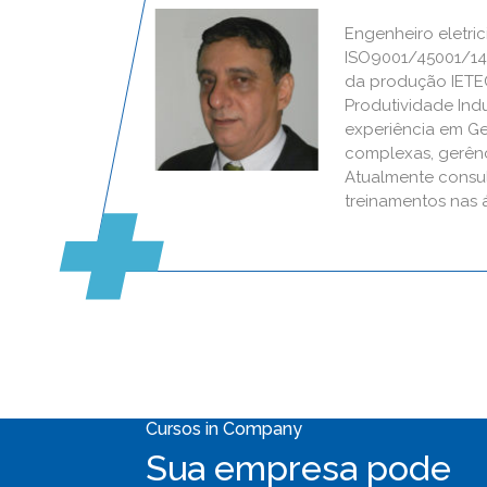
Engenheiro eletrici
ISO9001/45001/140
da produção IETEC
Produtividade Indu
experiência em G
complexas, gerênc
Atualmente consul
treinamentos nas 
Cursos in Company
Sua empresa pode