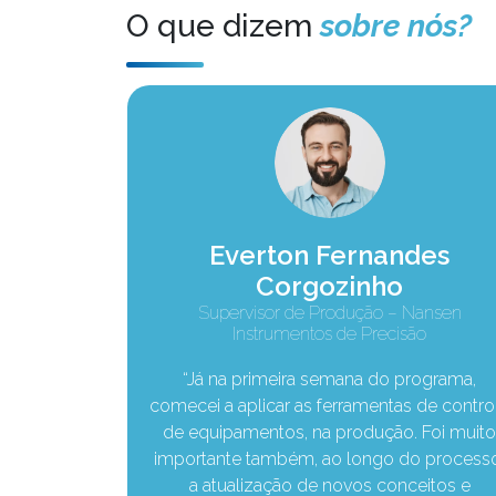
O que dizem
sobre nós?
s de
Everton Fernandes
Corgozinho
 – Diagno
Supervisor de Produção – Nansen
rodutos
Instrumentos de Precisão
“Já na primeira semana do programa,
issionais em
comecei a aplicar as ferramentas de contro
ração que
de equipamentos, na produção. Foi muit
oria, mas,
importante também, ao longo do process
de todos.
a atualização de novos conceitos e