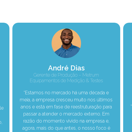
André Dias
Gerente de Produção – Metrum
Equipamentos de Medição & Testes
“Estamos no mercado há uma década e
meia, a empresa cresceu muito nos últimos
anos e está em fase de reestruturação para
le
passar a atender o mercado externo. Em
o
razão do momento vivido na empresa e,
o,
agora, mais do que antes, o nosso foco é