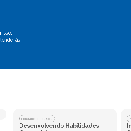
 isso,
tender às
Liderança e Pessoas
P
Desenvolvendo Habilidades
I